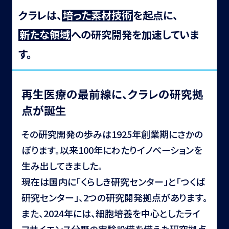
クラレは、
培
っ
た
素
材
技
術
を起点に、
新
た
な
領
域
への研究開発を加速していま
す。
再生医療の最前線に、クラレの研究拠
点が誕生
その研究開発の歩みは1925年創業期にさかの
ぼります。以来100年にわたりイノベーションを
生み出してきました。
現在は国内に「くらしき研究センター」と「つくば
研究センター」、2つの研究開発拠点があります。
また、2024年には、細胞培養を中心としたライ
フサイエンス分野の実験設備を備えた研究拠点