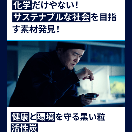
化
学
だけやない！
サ
ス
テ
ナ
ブ
ル
な
社
会
を目指
す素材発見！
健
康
と
環
境
を守る黒い粒
活
性
炭