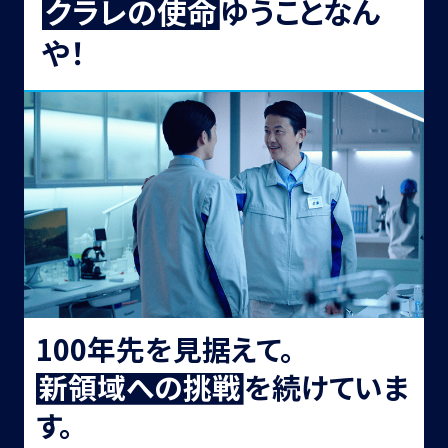
ク
ラ
レ
の
使
命
ゆうことなん
や！
100年先を見据えて。
新
領
域
へ
の
挑
戦
を続けていま
す。