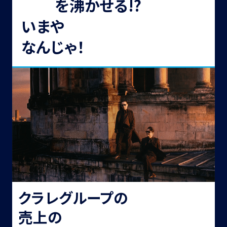
世界
を沸かせる!?
いまや
クラレの舞台は世界
なんじゃ！
クラレグループの
売上の
8割は海外