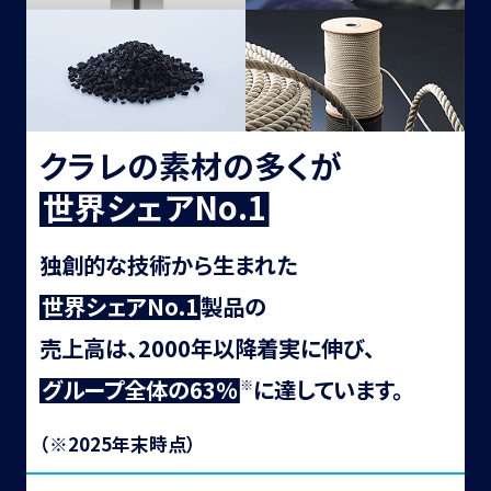
クラレの素材の多くが
世
界
シ
ェ
ア
N
o
.
1
独創的な技術から生まれた
世
界
シ
ェ
ア
N
o
.
1
製品の
売上高は、2000年以降着実に伸び、
グ
ル
ー
プ
全
体
の
6
3
%
に達しています。
※
（※2025年末時点）