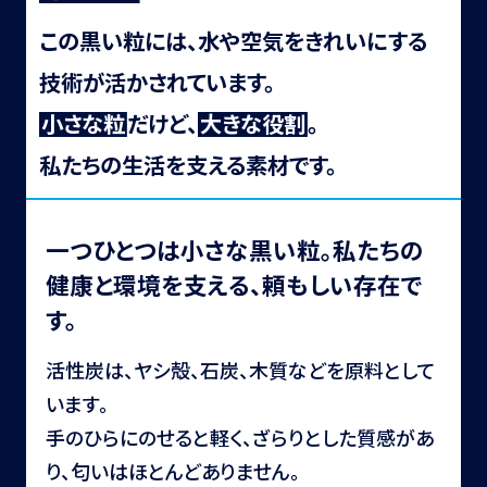
この黒い粒には、水や空気をきれいにする
技術が
活かされています。
小
さ
な
粒
だけど、
大
き
な
役
割
。
私たちの生活を支える素材です。
一つひとつは小さな黒い粒。私たちの
健康と環境を支える、頼もしい存在で
す。
活性炭は、ヤシ殻、石炭、木質などを原料として
います。
手のひらにのせると軽く、ざらりとした質感があ
り、匂いはほとんどありません。