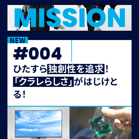
MISSION
NEW
#004
ひたすら
独
創
性
を
追
求
！
「
ク
ラ
レ
ら
し
さ
」
がはじけと
る！